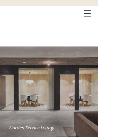
Sturaeus
Arkitektur
Nordea Service Lounge