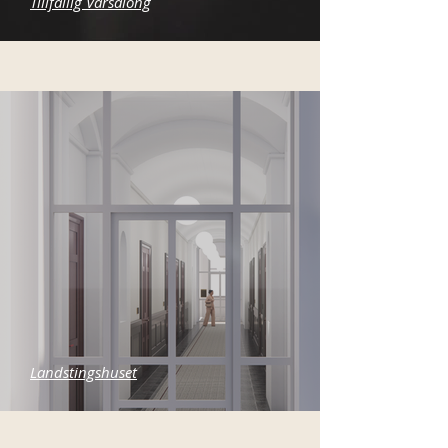
Tillfällig Vårsalong
Landstingshuset